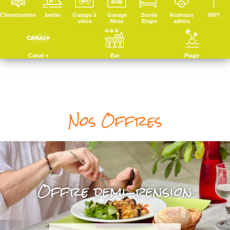
Climatisation
Jardin
Garage à
Garage
Soirée
Animaux
WiFi
vélos
Moto
Etape
admis
Canal +
Bar
Plage
Nos Offres
Offre demi-pension